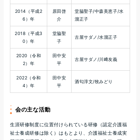
2014（平成2
原田啓
堂脇聖子/中森美恵子/水
6）年
介
溜正子
2018（平成3
堂脇聖
古屋サダノ/水溜正子
0）年
子
2020（令和
田中安
古屋サダノ/川﨑友義
2）年
平
2022（令和
田中安
酒匂淳文/牧みどり
4）年
平
会の主な活動
生涯研修制度に位置付けられている研修（認定介護福
祉士養成研修は除く）はもとより、介護福祉士養成実