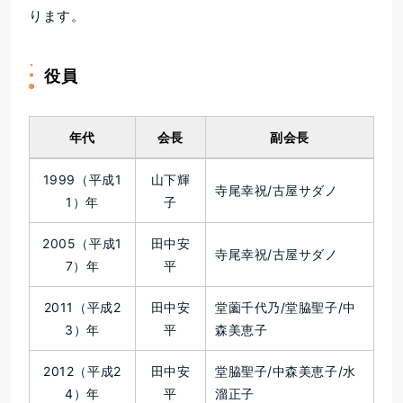
ります。
役員
年代
会長
副会長
1999（平成1
山下輝
寺尾幸祝/古屋サダノ
1）年
子
2005（平成1
田中安
寺尾幸祝/古屋サダノ
7）年
平
2011（平成2
田中安
堂薗千代乃/堂脇聖子/中
3）年
平
森美恵子
2012（平成2
田中安
堂脇聖子/中森美恵子/水
4）年
平
溜正子