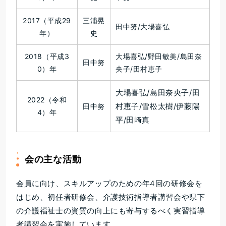
2017（平成29
三浦晃
田中努/大場喜弘
年）
史
2018（平成3
大場喜弘/野田敏美/島田奈
田中努
0）年
央子/田村恵子
大場喜弘/島田奈央子/田
2022（令和
村恵子/雪松太樹/伊藤陽
田中努
4）年
平/田﨑真
会の主な活動
会員に向け、スキルアップのための年4回の研修会を
はじめ、初任者研修会、介護技術指導者講習会や県下
の介護福祉士の資質の向上にも寄与するべく実習指導
者講習会を実施しています。