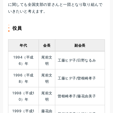
に関しても全国支部の皆さんと一団となり取り組んで
いきたいと考えます。
役員
年代
会長
副会長
1994（平成
尾前文
工藤ヒデ子/日野なるみ
6）年
明
1996（平成
尾前文
工藤ヒデ子/曽根崎孝子
8）年
明
1998（平成1
尾前文
曽根崎孝子/藤花由美子
0）年
明
1999（平成1
藤花由